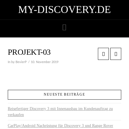
MY-DISCOVERY.DE
Navigation
PROJEKT-03
In by BevierP
10. November 2019
NEUESTE BEITRÄGE
Reisefertiger Discovery 3 mit Innenausbau im Kundenauftrag zu
verkaufen
CarPlay/Android Nachrüstung für Discovery 3 und Range Rover