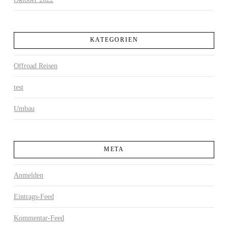
KATEGORIEN
Offroad Reisen
test
Umbau
META
Anmelden
Eintrags-Feed
Kommentar-Feed